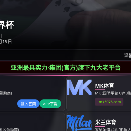
2026-07-10
20 次浏览
年7月4日：那个改写足球历史的荣耀与泪水之
夜
2026-07-05
18 次浏览