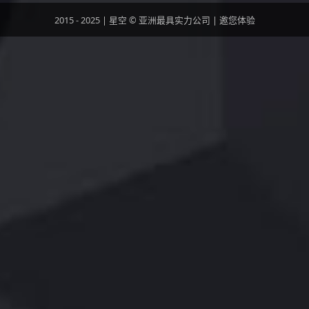
专访揭秘：足球四大系列名称背后的故事与战
略布局
2026-06-28
20 次浏览
揭秘中国足协超级联赛冠军奖金：巨额奖励背
后的商业价值与分配机制
2026-06-24
21 次浏览