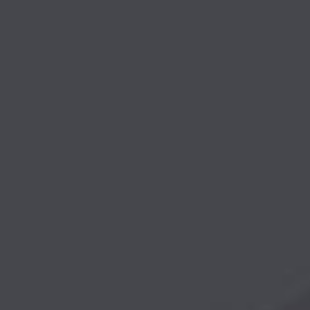
验背后的技术与战略_20260609201233
2026-08-01
5 次浏览
独家专访：揭秘世界足球杯完整版视频背后的
精彩故事
2026-07-23
14 次浏览