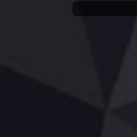
世界足球排名最新出炉：谁在崛起，谁在沉
沦？
2026-06-29
18 次浏览
深度解析：世界足球四大联赛究竟指哪四个？
2026-06-25
18 次浏览