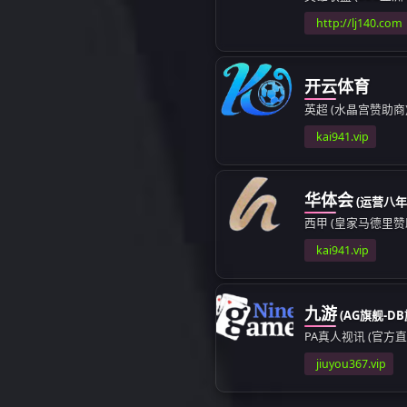
五大联赛实力对比：深度解析哪个联赛水平更
高
2026-07-03
22 次浏览